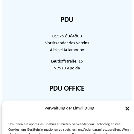
PDU
01575 8064803
Vorsitzender des Vereins
Aleksei Artamonov
Leutloffstraße, 15
99510 Apolda
PDU OFFICE
03644 5463507
Verwaltung der Einwilligung
Beratungscentrum
E-mail: pidtrymkaderukraine@gmail.com
Um Ihnen ein optimales Erlebnis zu bieten, verwenden wir Technologien wie
Cookies, um Geräteinformationen zu speichern und/oder darauf zuzugreifen. Wenn
Glockenhofcenter, Leutloffstraße, 44