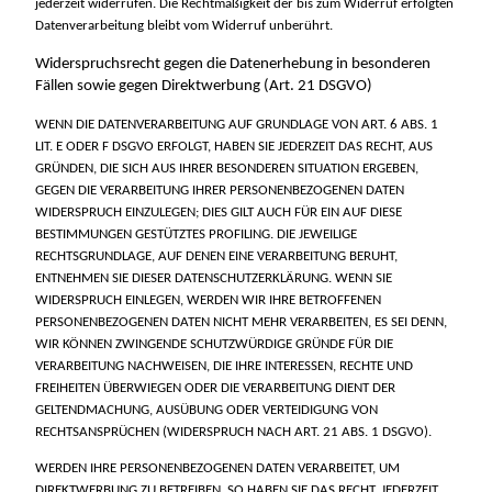
jederzeit widerrufen. Die Rechtmäßigkeit der bis zum Widerruf erfolgten
Datenverarbeitung bleibt vom Widerruf unberührt.
Widerspruchsrecht gegen die Datenerhebung in besonderen
Fällen sowie gegen Direktwerbung (Art. 21 DSGVO)
WENN DIE DATENVERARBEITUNG AUF GRUNDLAGE VON ART. 6 ABS. 1
LIT. E ODER F DSGVO ERFOLGT, HABEN SIE JEDERZEIT DAS RECHT, AUS
GRÜNDEN, DIE SICH AUS IHRER BESONDEREN SITUATION ERGEBEN,
GEGEN DIE VERARBEITUNG IHRER PERSONENBEZOGENEN DATEN
WIDERSPRUCH EINZULEGEN; DIES GILT AUCH FÜR EIN AUF DIESE
BESTIMMUNGEN GESTÜTZTES PROFILING. DIE JEWEILIGE
RECHTSGRUNDLAGE, AUF DENEN EINE VERARBEITUNG BERUHT,
ENTNEHMEN SIE DIESER DATENSCHUTZERKLÄRUNG. WENN SIE
WIDERSPRUCH EINLEGEN, WERDEN WIR IHRE BETROFFENEN
PERSONENBEZOGENEN DATEN NICHT MEHR VERARBEITEN, ES SEI DENN,
WIR KÖNNEN ZWINGENDE SCHUTZWÜRDIGE GRÜNDE FÜR DIE
VERARBEITUNG NACHWEISEN, DIE IHRE INTERESSEN, RECHTE UND
FREIHEITEN ÜBERWIEGEN ODER DIE VERARBEITUNG DIENT DER
GELTENDMACHUNG, AUSÜBUNG ODER VERTEIDIGUNG VON
RECHTSANSPRÜCHEN (WIDERSPRUCH NACH ART. 21 ABS. 1 DSGVO).
WERDEN IHRE PERSONENBEZOGENEN DATEN VERARBEITET, UM
DIREKTWERBUNG ZU BETREIBEN, SO HABEN SIE DAS RECHT, JEDERZEIT