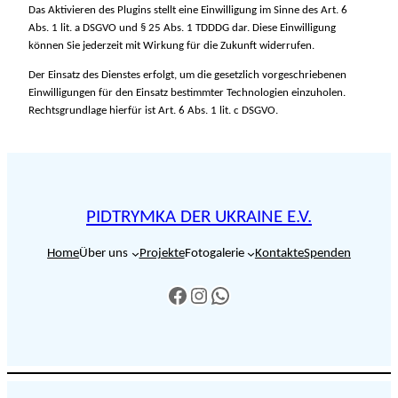
Das Aktivieren des Plugins stellt eine Einwilligung im Sinne des Art. 6
Abs. 1 lit. a DSGVO und § 25 Abs. 1 TDDDG dar. Diese Einwilligung
können Sie jederzeit mit Wirkung für die Zukunft widerrufen.
Der Einsatz des Dienstes erfolgt, um die gesetzlich vorgeschriebenen
Einwilligungen für den Einsatz bestimmter Technologien einzuholen.
Rechtsgrundlage hierfür ist Art. 6 Abs. 1 lit. c DSGVO.
PIDTRYMKA DER UKRAINE E.V.
Home
Über uns
Projekte
Fotogalerie
Kontakte
Spenden
https://www.facebook.com/profile.php?id=61555914254648
https://www.instagram.com/pidtrymka_der_ukraine/
https://wa.me/4915758064803