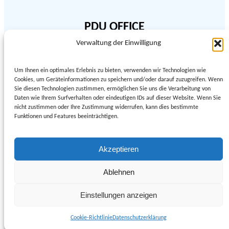
PDU OFFICE
Verwaltung der Einwilligung
03644 5463507
Beratungscentrum
Um Ihnen ein optimales Erlebnis zu bieten, verwenden wir Technologien wie
E-mail: pidtrymkaderukraine@gmail.com
Cookies, um Geräteinformationen zu speichern und/oder darauf zuzugreifen. Wenn
Sie diesen Technologien zustimmen, ermöglichen Sie uns die Verarbeitung von
Glockenhofcenter, Leutloffstraße, 44
Daten wie Ihrem Surfverhalten oder eindeutigen IDs auf dieser Website. Wenn Sie
nicht zustimmen oder Ihre Zustimmung widerrufen, kann dies bestimmte
99510 Apolda
Funktionen und Features beeinträchtigen.
Akzeptieren
Datenschutz
Ablehnen
Kontakt
Einstellungen anzeigen
Impressum
Cookie-Richtlinie
Datenschutzerklärung