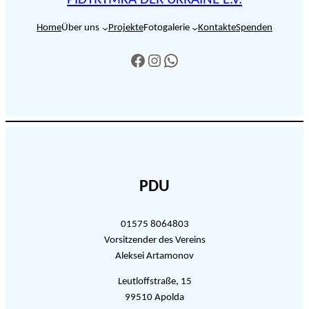
PIDTRYMKA DER UKRAINE E.V.
Home
Über uns
Projekte
Fotogalerie
Kontakte
Spenden
https://www.facebook.com/profile.php?id=61555914254648
https://www.instagram.com/pidtrymka_der_ukraine/
https://wa.me/4915758064803
PDU
01575 8064803
Vorsitzender des Vereins
Aleksei Artamonov
Leutloffstraße, 15
99510 Apolda