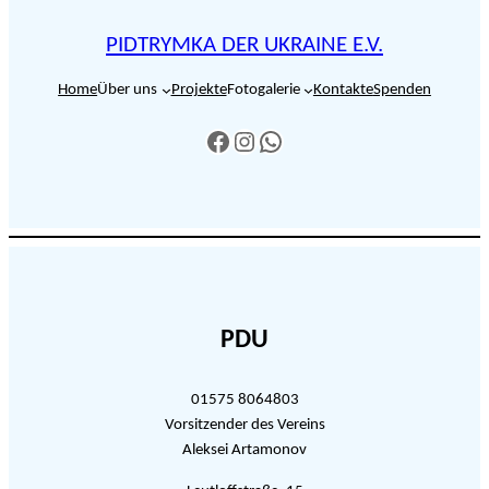
PIDTRYMKA DER UKRAINE E.V.
Home
Über uns
Projekte
Fotogalerie
Kontakte
Spenden
https://www.facebook.com/profile.php?id=61555914254648
https://www.instagram.com/pidtrymka_der_ukraine/
https://wa.me/4915758064803
PDU
01575 8064803
Vorsitzender des Vereins
Aleksei Artamonov