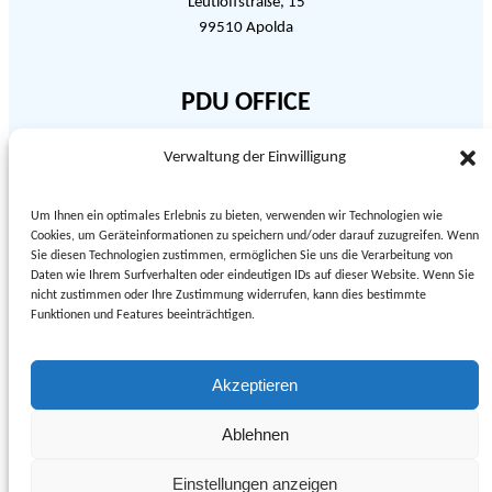
Leutloffstraße, 15
99510 Apolda
PDU OFFICE
Verwaltung der Einwilligung
03644 5463507
Beratungscentrum
E-mail: pidtrymkaderukraine@gmail.com
Um Ihnen ein optimales Erlebnis zu bieten, verwenden wir Technologien wie
Cookies, um Geräteinformationen zu speichern und/oder darauf zuzugreifen. Wenn
Glockenhofcenter, Leutloffstraße, 44
Sie diesen Technologien zustimmen, ermöglichen Sie uns die Verarbeitung von
Daten wie Ihrem Surfverhalten oder eindeutigen IDs auf dieser Website. Wenn Sie
99510 Apolda
nicht zustimmen oder Ihre Zustimmung widerrufen, kann dies bestimmte
Funktionen und Features beeinträchtigen.
Akzeptieren
Datenschutz
Ablehnen
Kontakt
Einstellungen anzeigen